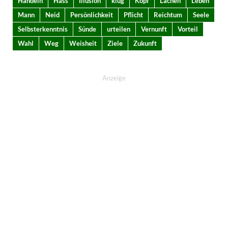
Handeln
Hass
Illusion
klug
Kopf
Lachen
Leben
Mann
Neid
Persönlichkeit
Pflicht
Reichtum
Seele
Selbsterkenntnis
Sünde
urteilen
Vernunft
Vorteil
Wahl
Weg
Weisheit
Ziele
Zukunft
Anzeige