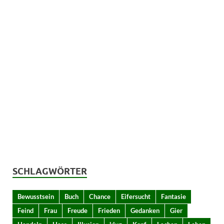
SCHLAGWÖRTER
Bewusstsein
Buch
Chance
Eifersucht
Fantasie
Feind
Frau
Freude
Frieden
Gedanken
Gier