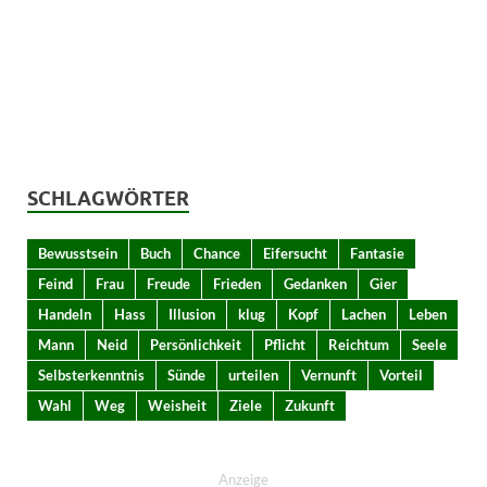
SCHLAGWÖRTER
Bewusstsein
Buch
Chance
Eifersucht
Fantasie
Feind
Frau
Freude
Frieden
Gedanken
Gier
Handeln
Hass
Illusion
klug
Kopf
Lachen
Leben
Mann
Neid
Persönlichkeit
Pflicht
Reichtum
Seele
Selbsterkenntnis
Sünde
urteilen
Vernunft
Vorteil
Wahl
Weg
Weisheit
Ziele
Zukunft
Anzeige