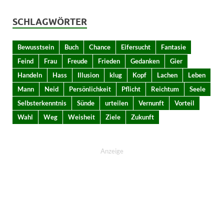
SCHLAGWÖRTER
Bewusstsein
Buch
Chance
Eifersucht
Fantasie
Feind
Frau
Freude
Frieden
Gedanken
Gier
Handeln
Hass
Illusion
klug
Kopf
Lachen
Leben
Mann
Neid
Persönlichkeit
Pflicht
Reichtum
Seele
Selbsterkenntnis
Sünde
urteilen
Vernunft
Vorteil
Wahl
Weg
Weisheit
Ziele
Zukunft
Anzeige