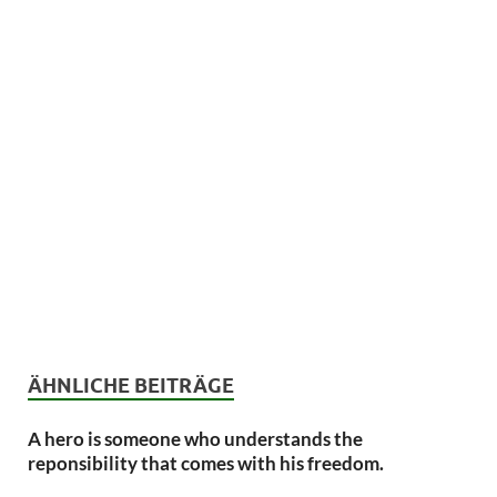
ÄHNLICHE BEITRÄGE
A hero is someone who understands the
reponsibility that comes with his freedom.