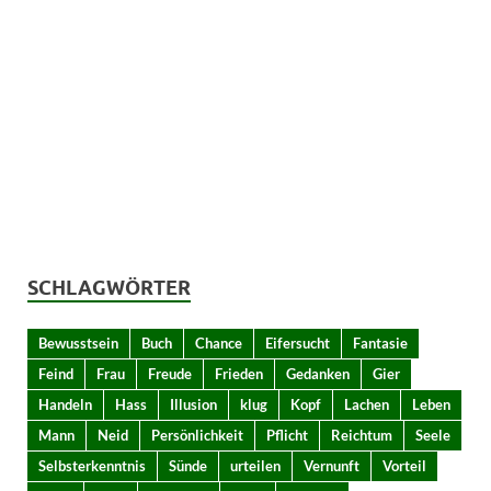
SCHLAGWÖRTER
Bewusstsein
Buch
Chance
Eifersucht
Fantasie
Feind
Frau
Freude
Frieden
Gedanken
Gier
Handeln
Hass
Illusion
klug
Kopf
Lachen
Leben
Mann
Neid
Persönlichkeit
Pflicht
Reichtum
Seele
Selbsterkenntnis
Sünde
urteilen
Vernunft
Vorteil