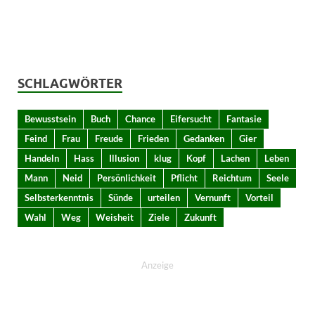
SCHLAGWÖRTER
Bewusstsein
Buch
Chance
Eifersucht
Fantasie
Feind
Frau
Freude
Frieden
Gedanken
Gier
Handeln
Hass
Illusion
klug
Kopf
Lachen
Leben
Mann
Neid
Persönlichkeit
Pflicht
Reichtum
Seele
Selbsterkenntnis
Sünde
urteilen
Vernunft
Vorteil
Wahl
Weg
Weisheit
Ziele
Zukunft
Anzeige