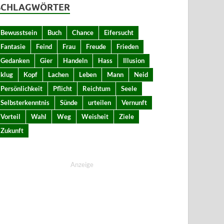
SCHLAGWÖRTER
Bewusstsein
Buch
Chance
Eifersucht
Fantasie
Feind
Frau
Freude
Frieden
Gedanken
Gier
Handeln
Hass
Illusion
klug
Kopf
Lachen
Leben
Mann
Neid
Persönlichkeit
Pflicht
Reichtum
Seele
Selbsterkenntnis
Sünde
urteilen
Vernunft
Vorteil
Wahl
Weg
Weisheit
Ziele
Zukunft
Anzeige